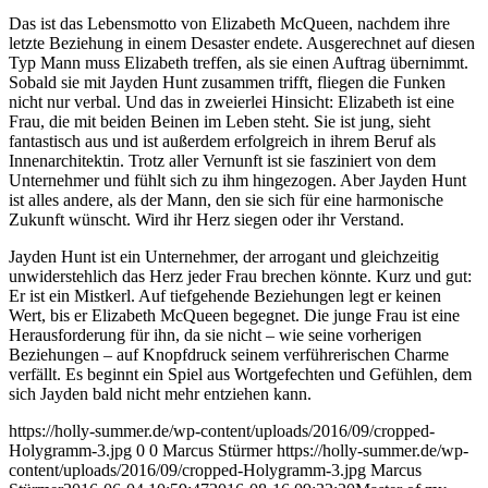
Das ist das Lebensmotto von Elizabeth McQueen, nachdem ihre
letzte Beziehung in einem Desaster endete. Ausgerechnet auf diesen
Typ Mann muss Elizabeth treffen, als sie einen Auftrag übernimmt.
Sobald sie mit Jayden Hunt zusammen trifft, fliegen die Funken
nicht nur verbal. Und das in zweierlei Hinsicht: Elizabeth ist eine
Frau, die mit beiden Beinen im Leben steht. Sie ist jung, sieht
fantastisch aus und ist außerdem erfolgreich in ihrem Beruf als
Innenarchitektin. Trotz aller Vernunft ist sie fasziniert von dem
Unternehmer und fühlt sich zu ihm hingezogen. Aber Jayden Hunt
ist alles andere, als der Mann, den sie sich für eine harmonische
Zukunft wünscht. Wird ihr Herz siegen oder ihr Verstand.
Jayden Hunt ist ein Unternehmer, der arrogant und gleichzeitig
unwiderstehlich das Herz jeder Frau brechen könnte. Kurz und gut:
Er ist ein Mistkerl. Auf tiefgehende Beziehungen legt er keinen
Wert, bis er Elizabeth McQueen begegnet. Die junge Frau ist eine
Herausforderung für ihn, da sie nicht – wie seine vorherigen
Beziehungen – auf Knopfdruck seinem verführerischen Charme
verfällt. Es beginnt ein Spiel aus Wortgefechten und Gefühlen, dem
sich Jayden bald nicht mehr entziehen kann.
https://holly-summer.de/wp-content/uploads/2016/09/cropped-
Holygramm-3.jpg
0
0
Marcus Stürmer
https://holly-summer.de/wp-
content/uploads/2016/09/cropped-Holygramm-3.jpg
Marcus