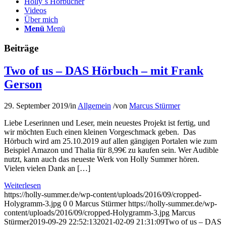
Holly´s Hörbücher
Videos
Über mich
Menü
Menü
Beiträge
Two of us – DAS Hörbuch – mit Frank
Gerson
29. September 2019
/
in
Allgemein
/
von
Marcus Stürmer
Liebe Leserinnen und Leser, mein neuestes Projekt ist fertig, und
wir möchten Euch einen kleinen Vorgeschmack geben. Das
Hörbuch wird am 25.10.2019 auf allen gängigen Portalen wie zum
Beispiel Amazon und Thalia für 8,99€ zu kaufen sein. Wer Audible
nutzt, kann auch das neueste Werk von Holly Summer hören.
Vielen vielen Dank an […]
Weiterlesen
https://holly-summer.de/wp-content/uploads/2016/09/cropped-
Holygramm-3.jpg
0
0
Marcus Stürmer
https://holly-summer.de/wp-
content/uploads/2016/09/cropped-Holygramm-3.jpg
Marcus
Stürmer
2019-09-29 22:52:13
2021-02-09 21:31:09
Two of us – DAS