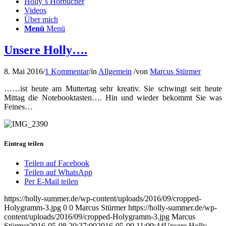
Holly´s Hörbücher
Videos
Über mich
Menü
Menü
Unsere Holly….
8. Mai 2016
/
1 Kommentar
/
in
Allgemein
/
von
Marcus Stürmer
……ist heute am Muttertag sehr kreativ. Sie schwingt seit heute
Mittag die Notebooktasten…. Hin und wieder bekommt Sie was
Feines…
Eintrag teilen
Teilen auf Facebook
Teilen auf WhatsApp
Per E-Mail teilen
https://holly-summer.de/wp-content/uploads/2016/09/cropped-
Holygramm-3.jpg
0
0
Marcus Stürmer
https://holly-summer.de/wp-
content/uploads/2016/09/cropped-Holygramm-3.jpg
Marcus
Stürmer
2016-05-08 20:37:00
2016-05-09 11:09:44
Unsere Holly….