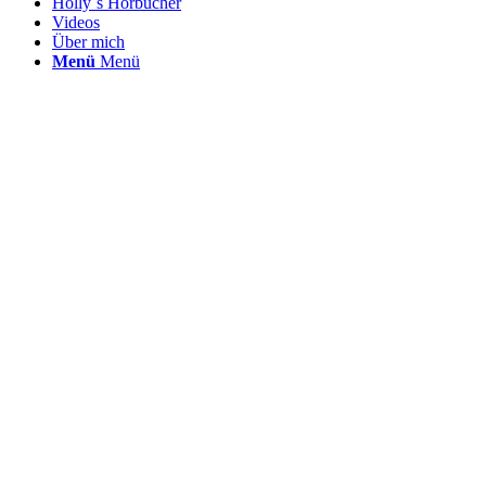
Holly´s Hörbücher
Videos
Über mich
Menü
Menü