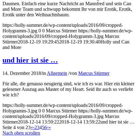
Daumen. Einfach eine kurze Nachricht an Mannfred und sein Can
and More Team und schwupp bekommt Ihr von mir Erotik, Erotik,
Erotik unter den Weihnachtsbaum.
https://holly-summer.de/wp-content/uploads/2016/09/cropped-
Holygramm-3.jpg
0
0
Marcus Stürmer
https://holly-summer.de/wp-
content/uploads/2016/09/cropped-Holygramm-3.jpg
Marcus
Stürmer
2018-12-19 19:29:45
2018-12-19 19:30:40
Holly und Can
and More
und hier ist sie …
14. Dezember 2018
/
in
Allgemein
/
von
Marcus Stürmer
Für alle, die genauso neugierig sind, wie ich es war. Hier ein kleiner
gelesener Auszug aus Master of my Heart. Seid ihr auch so verliebt
wie ich?
https://holly-summer.de/wp-content/uploads/2016/09/cropped-
Holygramm-3.jpg
0
0
Marcus Stürmer
https://holly-summer.de/wp-
content/uploads/2016/09/cropped-Holygramm-3.jpg
Marcus
Stürmer
2018-12-14 13:59:22
2018-12-14 13:59:22
und hier ist sie …
Seite 4 von 23
«
‹
2
3
4
5
6
›
»
Nach oben scrollen