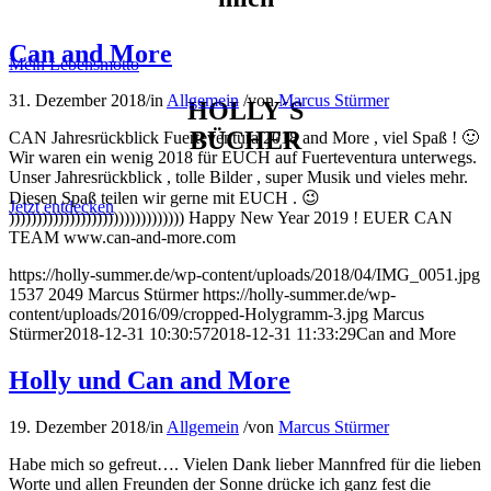
Can and More
Mein Lebensmotto
31. Dezember 2018
/
in
Allgemein
/
von
Marcus Stürmer
HOLLY´S
BÜCHER
CAN Jahresrückblick Fuerteventura 2018 and More , viel Spaß ! 🙂
Wir waren ein wenig 2018 für EUCH auf Fuerteventura unterwegs.
Unser Jahresrückblick , tolle Bilder , super Musik und vieles mehr.
Diesen Spaß teilen wir gerne mit EUCH . 😉
Jetzt entdecken
)))))))))))))))))))))))))))))))) Happy New Year 2019 ! EUER CAN
TEAM www.can-and-more.com
https://holly-summer.de/wp-content/uploads/2018/04/IMG_0051.jpg
1537
2049
Marcus Stürmer
https://holly-summer.de/wp-
content/uploads/2016/09/cropped-Holygramm-3.jpg
Marcus
Stürmer
2018-12-31 10:30:57
2018-12-31 11:33:29
Can and More
Holly und Can and More
19. Dezember 2018
/
in
Allgemein
/
von
Marcus Stürmer
Habe mich so gefreut…. Vielen Dank lieber Mannfred für die lieben
Worte und allen Freunden der Sonne drücke ich ganz fest die